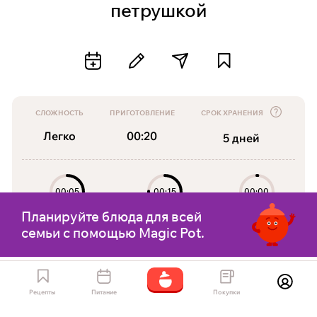
петрушкой
СЛОЖНОСТЬ
ПРИГОТОВЛЕНИЕ
СРОК ХРАНЕНИЯ
Легко
00:20
5
дней
00:05
00:15
00:00
Планируйте блюда для всей
Подготовка
Приготовление
Отдых
семьи с помощью Magic Pot.
Простой вкусный и полезный соус из свежих
Рецепты
Питание
Покупки
помидор станет отличным дополнением к