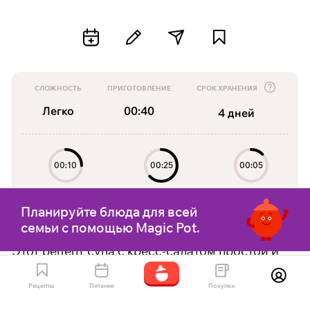
СЛОЖНОСТЬ
ПРИГОТОВЛЕНИЕ
СРОК ХРАНЕНИЯ
Легко
00:40
4
дней
00:10
00:25
00:05
Подготовка
Приготовление
Отдых
Планируйте блюда для всей
семьи с помощью Magic Pot.
Этот рецепт супа с кресс-салатом простой и
вкусный, идеально подходит для легкого и
питательного обеда или ужина.
Рецепты
Питание
Покупки