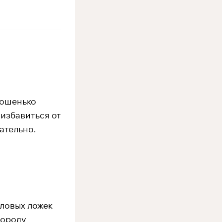
рошенько
 избавиться от
ательно.
оловых ложек
вороду