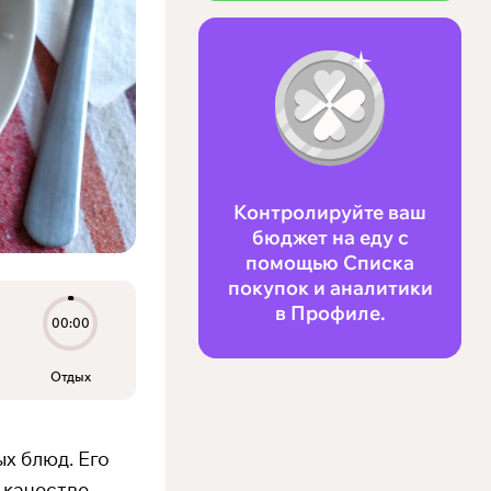
Контролируйте ваш
бюджет на еду с
помощью Списка
покупок и аналитики
в Профиле.
00:00
Отдых
х блюд. Его
 качестве