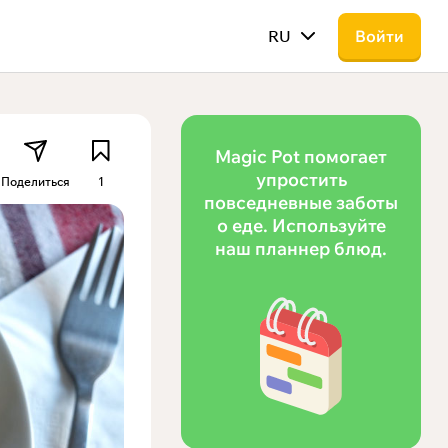
RU
Войти
Magic Pot помогает
упростить
Поделиться
1
повседневные заботы
о еде. Используйте
наш планнер блюд.