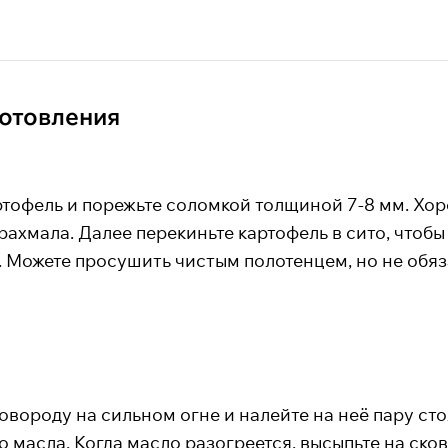
отовления
ртофель и порежьте соломкой толщиной 7-8 мм. Хо
рахмала. Далее перекиньте картофель в сито, чтобы
 Можете просушить чистым полотенцем, но не обяз
овороду на сильном огне и налейте на неё пару ст
 масла. Когда масло разогреется, высыпьте на ско