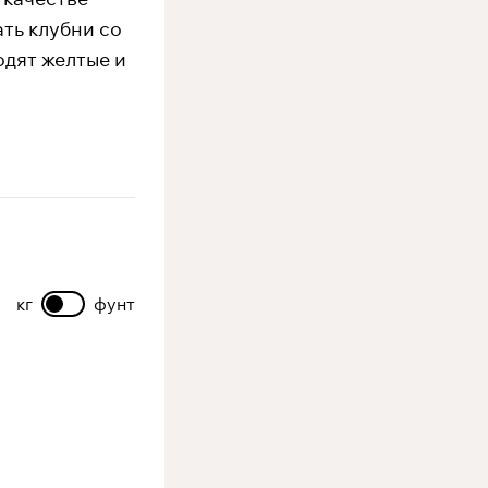
ть клубни со
дят желтые и
кг
фунт