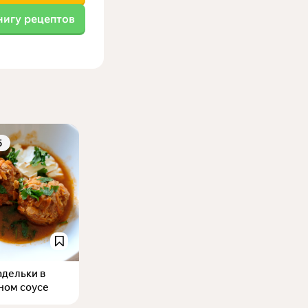
нигу рецептов
5
дельки в
ном соусе