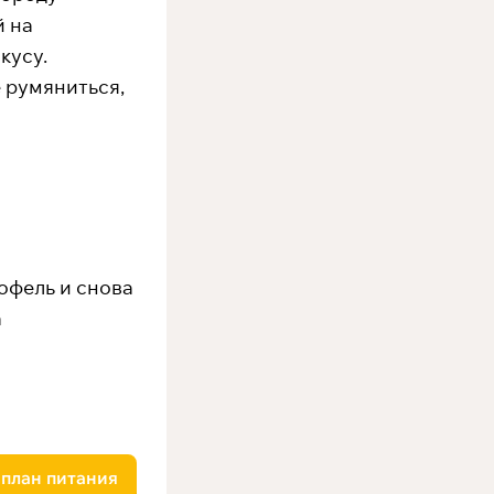
й на
кусу.
е румяниться,
офель и снова
а
 план питания