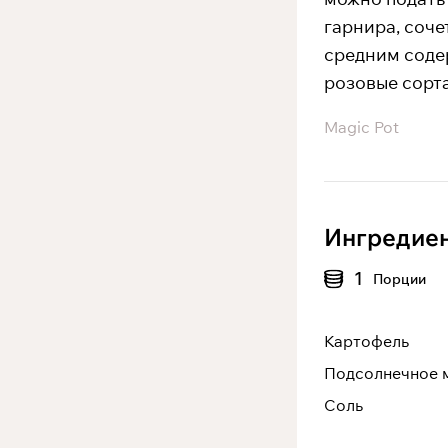
гарнира, соче
средним соде
розовые сорта
Magic Pot
Ингредие
1
Порции
Картофель
Подсолнечное 
Соль