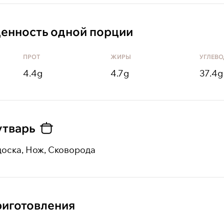
енность одной порции
ПРОТ
ЖИРЫ
УГЛЕВ
4.4
g
4.7
g
37.4
g
утварь
доска, Нож, Сковорода
иготовления