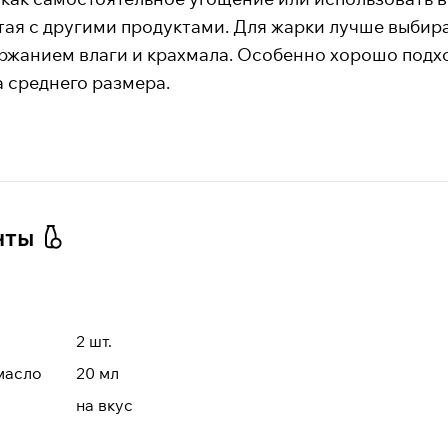
тая с другими продуктами. Для жарки лучше выбира
ржанием влаги и крахмала. Особенно хорошо подхо
 среднего размера.
нты
2
шт.
масло
20
мл
на вкус