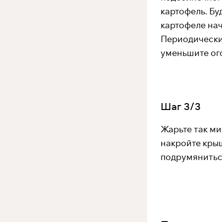
картофель. Бу
картофеле нач
Периодически 
уменьшите ого
Шаг
3
/
3
Жарьте так ми
накройте крыш
подрумяниться