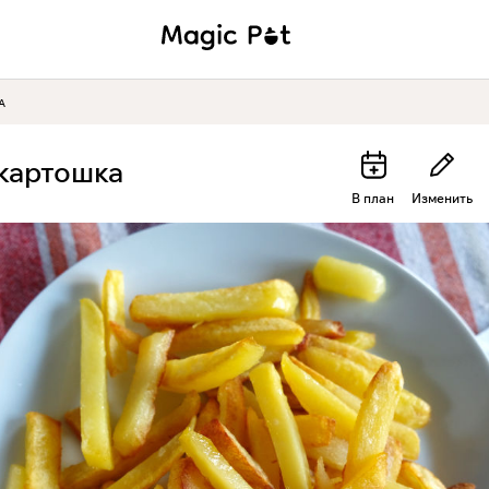
А
картошка
В план
Изменить