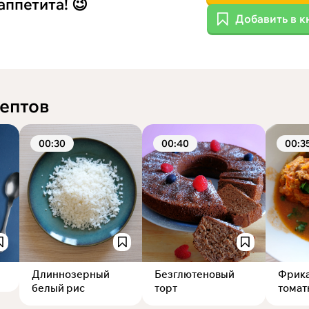
аппетита!
😉
Добавить в к
ептов
00:30
00:40
00:3
Длиннозерный
Безглютеновый
Фрика
белый рис
торт
томат