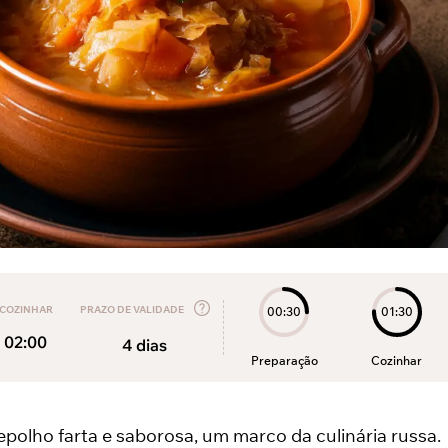
COZINHAR
PRAZO DE VALIDADE
00:30
01:30
02:00
4
dias
Preparação
Cozinhar
polho farta e saborosa, um marco da culinária russa.