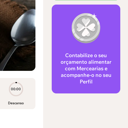
Contabilize o seu
orçamento alimentar
com Mercearias e
acompanhe-o no seu
Perfil
00:00
Descanso