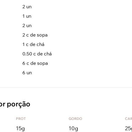
2
un
1
un
2
un
2
c de sopa
1
c de chá
0.50
c de chá
6
c de sopa
6
un
or porção
PROT
GORDO
CA
15
g
10
g
25