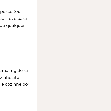
 porco (ou
ua. Leve para
ndo qualquer
uma frigideira
zinhe até
e e cozinhe por