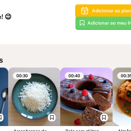
Adicionar ao plan
!
😉
Adicionar ao meu li
s
00:30
00:40
00:3