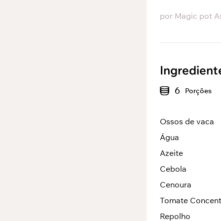
por
Magic pot A
Ingredient
6
Porções
Ossos de vaca
Água
Azeite
Cebola
Cenoura
Tomate Concen
Repolho